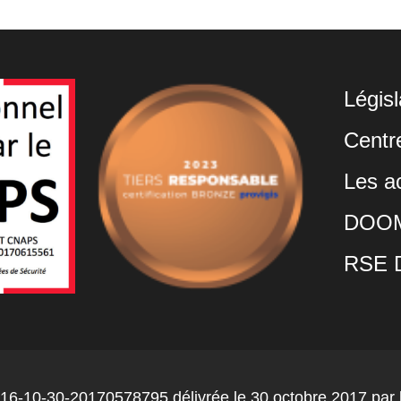
Légis
Centre
Les ac
DOOMA
RSE 
16-10-30-20170578795 délivrée le 30 octobre 2017 par l