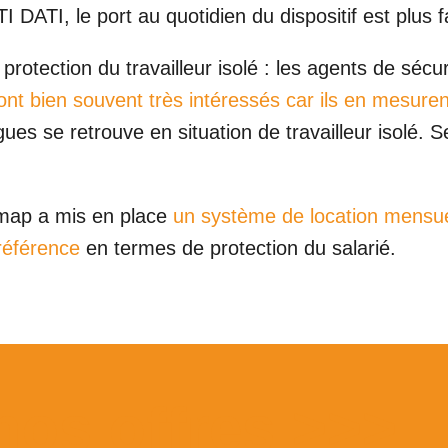
PTI DATI, le port au quotidien du dispositif est plus
rotection du travailleur isolé : les agents de sécuri
ont bien souvent très intéressés car ils en mesurent 
ues se retrouve en situation de travailleur isolé. S
oomap a mis en place
un système de location mensue
 référence
en termes de protection du salarié.
nos offres >>>