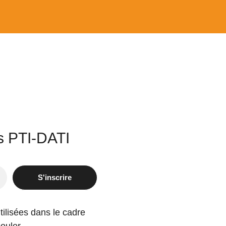
es PTI-DATI
S'inscrire
tilisées dans le cadre
ouler.