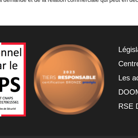
Légis
Centre
Les ac
DOOMA
RSE 