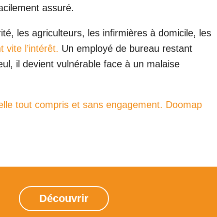
 facilement assuré.
té, les agriculteurs, les infirmières à domicile, les
vite l’intérêt.
Un employé de bureau restant
eul, il devient vulnérable face à un malaise
lle tout compris et sans engagement.
Doomap
Découvrir