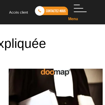
Accès client
Menu
xpliquée